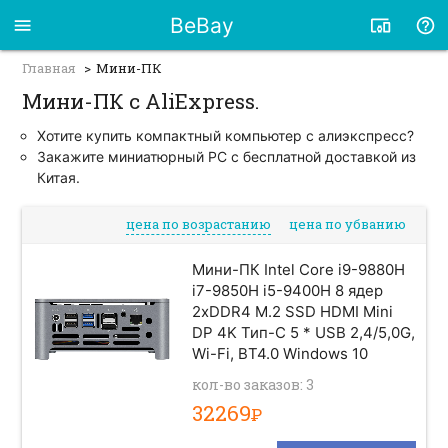
BeBay
Главная
Мини-ПК
Мини-ПК с AliExpress.
Хотите купить компактный компьютер с алиэкспресс?
Закажите миниатюрный PC с бесплатной доставкой из
Китая.
цена по возрастанию
цена по убванию
Мини-ПК Intel Core i9-9880H
i7-9850H i5-9400H 8 ядер
2xDDR4 M.2 SSD HDMI Mini
DP 4K Тип-C 5 * USB 2,4/5,0G,
Wi-Fi, BT4.0 Windows 10
кол-во заказов: 3
32269
Р