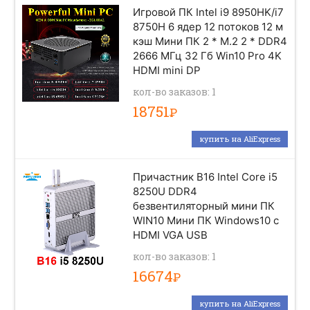
Игровой ПК Intel i9 8950HK/i7
8750H 6 ядер 12 потоков 12 м
кэш Мини ПК 2 * M.2 2 * DDR4
2666 МГц 32 Гб Win10 Pro 4K
HDMI mini DP
кол-во заказов: 1
18751
Р
купить на AliExpress
Причастник B16 Intel Core i5
8250U DDR4
безвентиляторный мини ПК
WIN10 Мини ПК Windows10 с
HDMI VGA USB
кол-во заказов: 1
16674
Р
купить на AliExpress