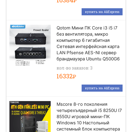
Р
купить на AliExpress
Qotom Мини ПК Core i3 i5 i7
без вентилятора, микро
компьютер 6 гигабитная
Сетевая интерфейсная карта
LAN Pfsense AES-NI сервер
брандмауэра Ubuntu Q500G6
кол-во заказов: 3
16332
Р
купить на AliExpress
Mscore 8-го поколения
четырехъядерный i5 8250U I7
8550U игровой мини-ПК
Windows 10 Настольный
системный блок компьютера