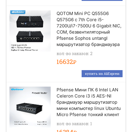
QOTOM Mini PC Q555G6
Q575G6 с 7th Core i5-
7200U/i7-7500U 6 Gigabit NIC,
COM, безвентиляторный
Pfsense Sophos untangl
маршрутизатор брандмауэра
кол-во заказов: 2
16632
Р
купить на AliExpress
Pfsense Мини ПК 6 Intel LAN
Celeron Core i3 i5 AES-NI
брандмауэр маршрутизатор
мини компьютер linux Ubuntu
Micro Pfsense тонкий клиент
кол-во заказов: 1
16384