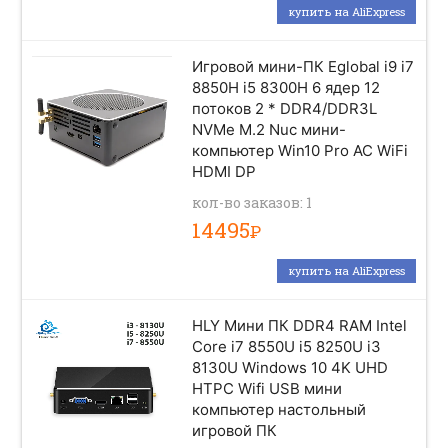
купить на AliExpress
Игровой мини-ПК Eglobal i9 i7
8850H i5 8300H 6 ядер 12
потоков 2 * DDR4/DDR3L
NVMe M.2 Nuc мини-
компьютер Win10 Pro AC WiFi
HDMI DP
кол-во заказов: 1
14495
Р
купить на AliExpress
HLY Мини ПК DDR4 RAM Intel
Core i7 8550U i5 8250U i3
8130U Windows 10 4K UHD
HTPC Wifi USB мини
компьютер настольный
игровой ПК