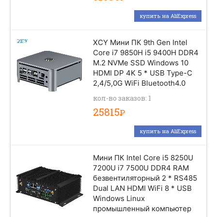
купить на AliExpress
XCY Мини ПК 9th Gen Intel
Core i7 9850H i5 9400H DDR4
M.2 NVMe SSD Windows 10
HDMI DP 4K 5 * USB Type-C
2,4/5,0G WiFi Bluetooth4.0
кол-во заказов: 1
25815
Р
купить на AliExpress
Мини ПК Intel Core i5 8250U
7200U i7 7500U DDR4 RAM
безвентиляторный 2 * RS485
Dual LAN HDMI WiFi 8 * USB
Windows Linux
промышленный компьютер