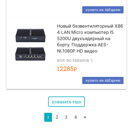
купить на AliExpress
Новый безвентиляторный X86
4 LAN Micro компьютер I5
5200U двухъядерный на
борту. Поддержка AES-
NI.1080P HD видео
кол-во заказов: 1
12285
Р
купить на AliExpress
показать еще
>
1
2
3
4