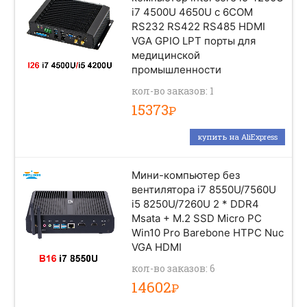
i7 4500U 4650U с 6COM
RS232 RS422 RS485 HDMI
VGA GPIO LPT порты для
медицинской
промышленности
кол-во заказов: 1
15373
Р
купить на AliExpress
Мини-компьютер без
вентилятора i7 8550U/7560U
i5 8250U/7260U 2 * DDR4
Msata + M.2 SSD Micro PC
Win10 Pro Barebone HTPC Nuc
VGA HDMI
кол-во заказов: 6
14602
Р