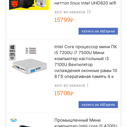
неттоп linux intel UHD620 wifi
кол-во заказов: 13
15799
Р
купить на AliExpress
Intel Core процессор мини ПК
i5 7200U i7 7500U Мини
компьютер настольный i3
7100U Вентилятор
охлаждения оконные рамы 10
8 Гб оперативная память 4 к
кол-во заказов: 1
15708
Р
купить на AliExpress
Промышленный Мини
компьютер intel core i5 4200U