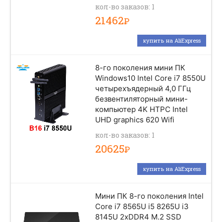
кол-во заказов: 1
21462
Р
купить на AliExpress
8-го поколения мини ПК
Windows10 Intel Core i7 8550U
четырехъядерный 4,0 ГГц
безвентиляторный мини-
компьютер 4K HTPC Intel
UHD graphics 620 Wifi
кол-во заказов: 1
20625
Р
купить на AliExpress
Мини ПК 8-го поколения Intel
Core i7 8565U i5 8265U i3
8145U 2xDDR4 M.2 SSD