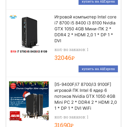
купить на AliExpress
Игровой компьютер Intel core
i7 8700 i5 8400 i3 8100 Nvidia
GTX 1050 4GB Мини-ПК 2 *
DDR4 2 * HDMI 2,0 1 * DP 1 *
DVI
кол-во заказов: 1
32046
Р
купить на AliExpress
[I5-9400F/i7 8700/i3 9100F]
игровой ПК Intel 6 ядер 6
потоков Nvidia GTX 1050 4GB
Mini PC 2 * DDR4 2 * HDMI 2,0
1 * DP 1 * DVI WiFi
кол-во заказов: 1
31690
Р