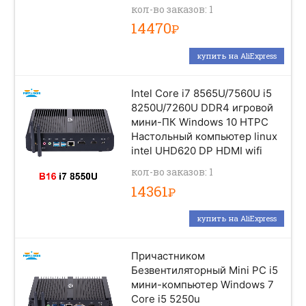
кол-во заказов: 1
14470
Р
купить на AliExpress
Intel Core i7 8565U/7560U i5
8250U/7260U DDR4 игровой
мини-ПК Windows 10 HTPC
Настольный компьютер linux
intel UHD620 DP HDMI wifi
кол-во заказов: 1
14361
Р
купить на AliExpress
Причастником
Безвентиляторный Mini PC i5
мини-компьютер Windows 7
Core i5 5250u