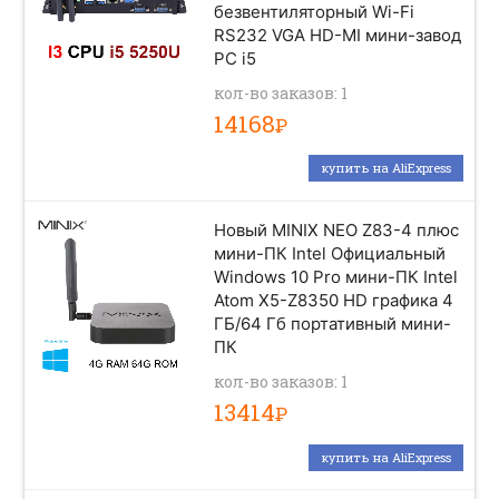
безвентиляторный Wi-Fi
RS232 VGA HD-MI мини-завод
PC i5
кол-во заказов: 1
14168
Р
купить на AliExpress
Новый MINIX NEO Z83-4 плюс
мини-ПК Intel Официальный
Windows 10 Pro мини-ПК Intel
Atom X5-Z8350 HD графика 4
ГБ/64 Гб портативный мини-
ПК
кол-во заказов: 1
13414
Р
купить на AliExpress