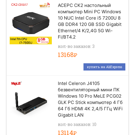
ACEPC CK2 настольный
компьютер Mini PC Windows
10 NUC Intel Core i5 7200U 8
GB DDR4 120 GB SSD Gigabit
Ethernet/4 K/2,4G 5G Wi-
Fi/BT4.2
кол-во заказов: 3
13168
Р
купить на AliExpress
Intel Celeron J4105
безвентиляторный мини ПК
Windows 10 Pro MeLE PCG02
GLK PC Stick компьютер 4 Гб
64 Гб HDMI 4K 2,4/5 ГГц WiFi
Gigabit LAN
кол-во заказов: 10
13114
Р