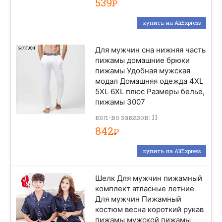
539
Р
купить на AliExpress
Для мужчин сна нижняя часть
пижамы домашние брюки
пижамы Удобная мужская
модал Домашняя одежда 4XL
5XL 6XL плюс Размеры белье,
пижамы 3007
кол-во заказов: 11
842
Р
купить на AliExpress
Шелк Для мужчин пижамный
комплект атласные летние
Для мужчин Пижамный
костюм весна короткий рукав
пижамы мужской пижамы