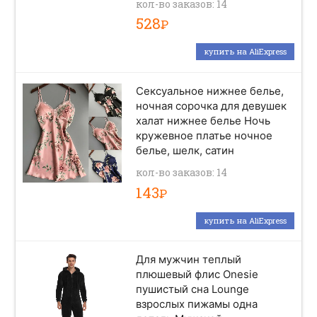
кол-во заказов: 14
528
Р
купить на AliExpress
Сексуальное нижнее белье,
ночная сорочка для девушек
халат нижнее белье Ночь
кружевное платье ночное
белье, шелк, сатин
кол-во заказов: 14
143
Р
купить на AliExpress
Для мужчин теплый
плюшевый флис Onesie
пушистый сна Lounge
взрослых пижамы одна