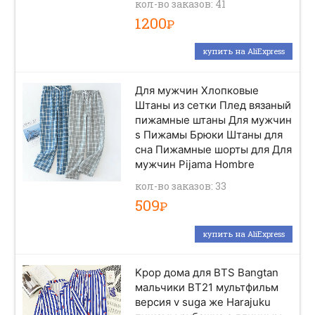
кол-во заказов: 41
1200
Р
купить на AliExpress
Для мужчин Хлопковые
Штаны из сетки Плед вязаный
пижамные штаны Для мужчин
s Пижамы Брюки Штаны для
сна Пижамные шорты для Для
мужчин Pijama Hombre
кол-во заказов: 33
509
Р
купить на AliExpress
Kpop дома для BTS Bangtan
мальчики BT21 мультфильм
версия v suga же Harajuku