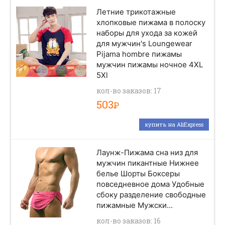
Летние трикотажные
хлопковые пижама в полоску
наборы для ухода за кожей
для мужчин's Loungewear
Pijama hombre пижамы
мужчин пижамы ночное 4XL
5Xl
кол-во заказов: 17
503
Р
купить на AliExpress
Лаунж-Пижама сна низ для
мужчин пикантные Нижнее
белье Шорты Боксеры
повседневное дома Удобные
сбоку разделение свободные
пижамные Мужски...
кол-во заказов: 16