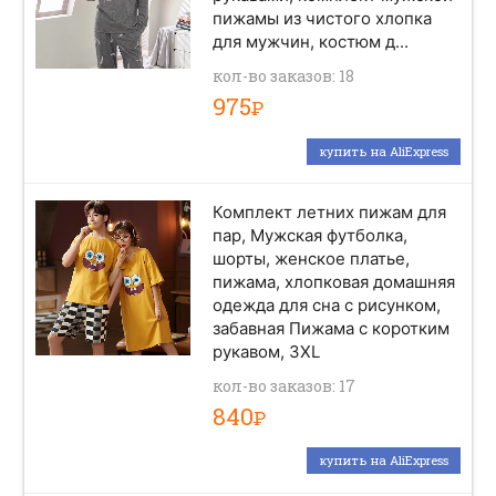
пижамы из чистого хлопка
для мужчин, костюм д...
кол-во заказов: 18
975
Р
купить на AliExpress
Комплект летних пижам для
пар, Мужская футболка,
шорты, женское платье,
пижама, хлопковая домашняя
одежда для сна с рисунком,
забавная Пижама с коротким
рукавом, 3XL
кол-во заказов: 17
840
Р
купить на AliExpress