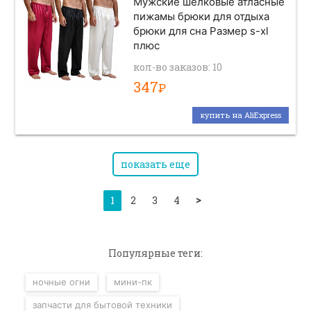
Мужские шелковые атласные
пижамы брюки для отдыха
брюки для сна Размер s-xl
плюс
кол-во заказов: 10
347
Р
купить на AliExpress
показать еще
>
1
2
3
4
Популярные теги:
ночные огни
мини-пк
запчасти для бытовой техники