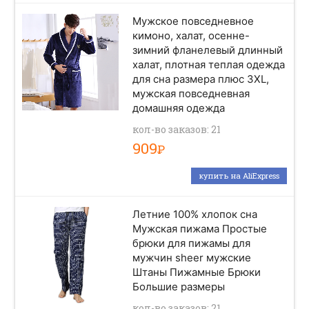
Мужское повседневное
кимоно, халат, осенне-
зимний фланелевый длинный
халат, плотная теплая одежда
для сна размера плюс 3XL,
мужская повседневная
домашняя одежда
кол-во заказов: 21
909
Р
купить на AliExpress
Летние 100% хлопок сна
Мужская пижама Простые
брюки для пижамы для
мужчин sheer мужские
Штаны Пижамные Брюки
Большие размеры
кол-во заказов: 21