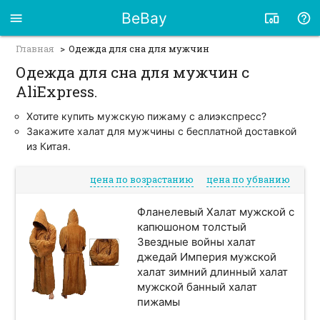
BeBay
Главная
Одежда для сна для мужчин
Одежда для сна для мужчин с
AliExpress.
Хотите купить мужскую пижаму с алиэкспресс?
Закажите халат для мужчины с бесплатной доставкой
из Китая.
цена по возрастанию
цена по убванию
Фланелевый Халат мужской с
капюшоном толстый
Звездные войны халат
джедай Империя мужской
халат зимний длинный халат
мужской банный халат
пижамы