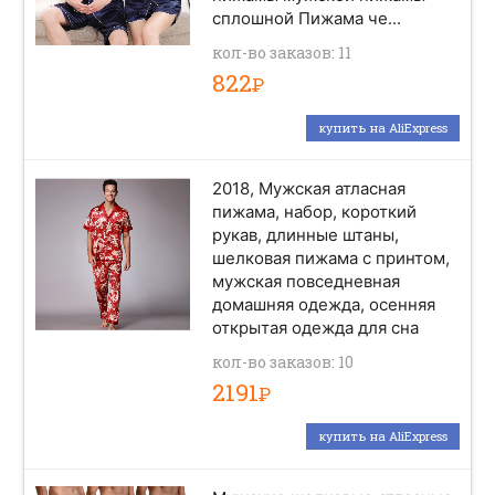
сплошной Пижама че...
кол-во заказов: 11
822
Р
купить на AliExpress
2018, Мужская атласная
пижама, набор, короткий
рукав, длинные штаны,
шелковая пижама с принтом,
мужская повседневная
домашняя одежда, осенняя
открытая одежда для сна
кол-во заказов: 10
2191
Р
купить на AliExpress