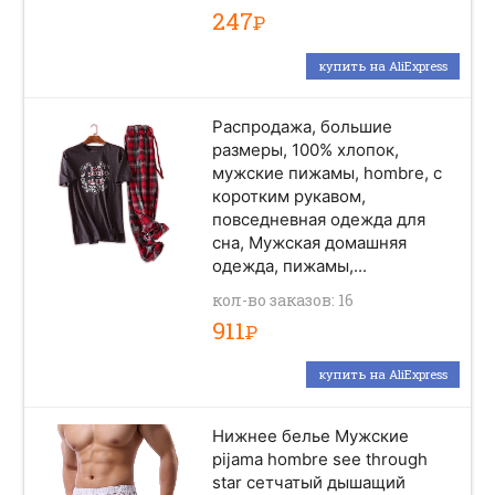
247
Р
купить на AliExpress
Распродажа, большие
размеры, 100% хлопок,
мужские пижамы, hombre, с
коротким рукавом,
повседневная одежда для
сна, Мужская домашняя
одежда, пижамы,...
кол-во заказов: 16
911
Р
купить на AliExpress
Нижнее белье Мужские
pijama hombre see through
star сетчатый дышащий