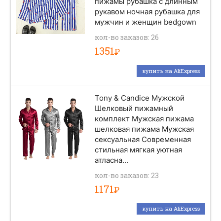
пижамы рубашка с длинным
рукавом ночная рубашка для
мужчин и женщин bedgown
кол-во заказов: 26
1351
Р
купить на AliExpress
Tony & Candice Мужской
Шелковый пижамный
комплект Мужская пижама
шелковая пижама Мужская
сексуальная Современная
стильная мягкая уютная
атласна...
кол-во заказов: 23
1171
Р
купить на AliExpress