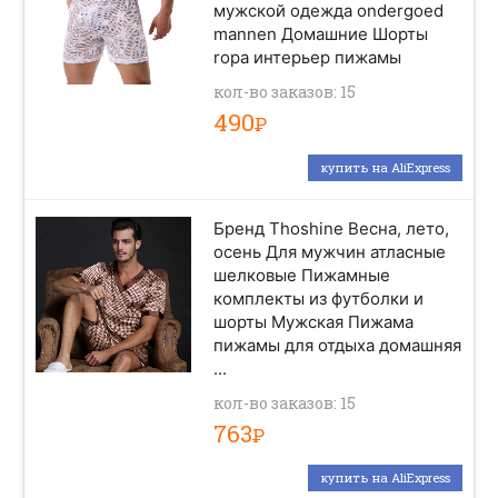
мужской одежда ondergoed
mannen Домашние Шорты
ropa интерьер пижамы
кол-во заказов: 15
490
Р
купить на AliExpress
Бренд Thoshine Весна, лето,
осень Для мужчин атласные
шелковые Пижамные
комплекты из футболки и
шорты Мужская Пижама
пижамы для отдыха домашняя
...
кол-во заказов: 15
763
Р
купить на AliExpress