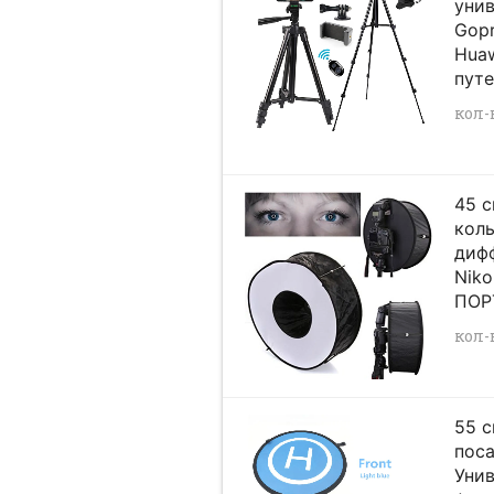
унив
Gopr
Huaw
пут
кол-в
45 с
кол
диф
Nik
ПОР
кол-в
55 
пос
Уни