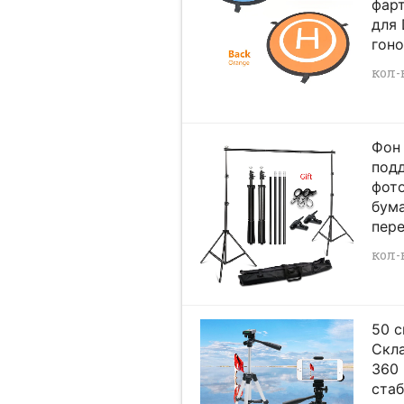
фар
для 
гоно
кол-в
Фон 
под
фот
бума
пер
кол-в
50 
Скла
360 
стаб