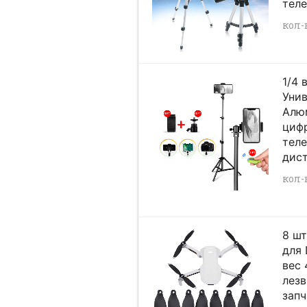
тел
кол-в
1/4 
Уни
Алю
циф
теле
дист
кол-в
8 шт
для 
вес 
лез
запч