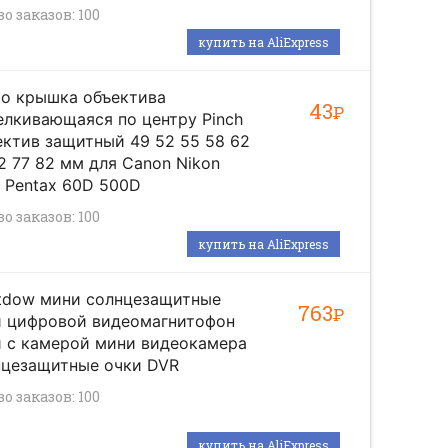
о заказов: 100
купить на AliExpress
to крышка объектива
43
Р
лкивающаяся по центру Pinch
ктив защитный 49 52 55 58 62
2 77 82 мм для Canon Nikon
 Pentax 60D 500D
о заказов: 100
купить на AliExpress
htdow мини солнцезащитные
763
Р
и цифровой видеомагнитофон
и с камерой мини видеокамера
нцезащитные очки DVR
о заказов: 100
купить на AliExpress