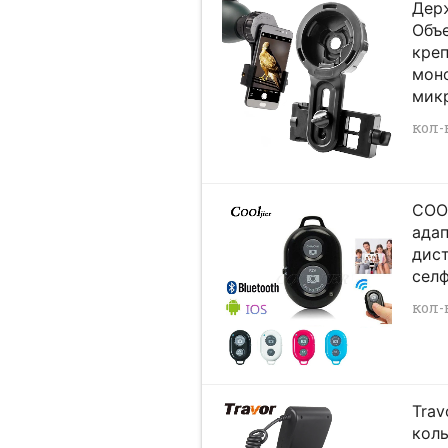
Дер
Объ
креп
моно
мик
кол-в
COOL
адап
дист
сел
кол-в
Trav
кол