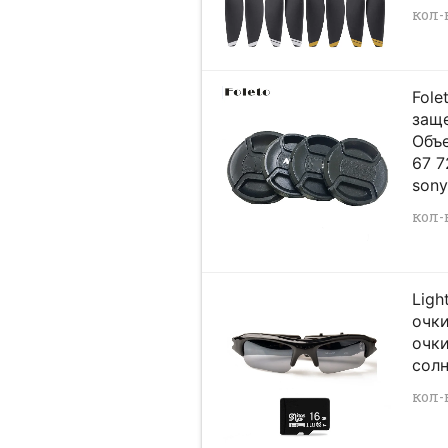
кол-в
Fole
заще
Объе
67 7
sony
кол-в
Lig
очк
очк
сол
кол-в