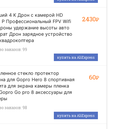
ший 4 K Дрон с камерой HD
2430
Р
 P Профессиональный FPV Wifi
дроны удержание высоты авто
рат Дрон зарядное устройство
квадрокоптера
о заказов: 99
купить на AliExpress
ленное стекло протектор
60
Р
на для Gopro Hero 8 спортивная
та для экрана камеры пленка
Gopro Go pro 8 аксессуары для
еры
о заказов: 98
купить на AliExpress