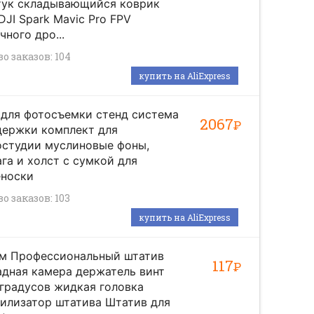
тук складывающийся коврик
DJI Spark Mavic Pro FPV
чного дро...
о заказов: 104
купить на AliExpress
для фотосъемки стенд система
2067
Р
держки комплект для
остудии муслиновые фоны,
га и холст с сумкой для
еноски
о заказов: 103
купить на AliExpress
см Профессиональный штатив
117
Р
дная камера держатель винт
градусов жидкая головка
илизатор штатива Штатив для