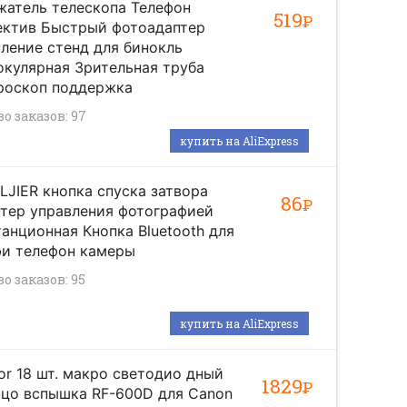
жатель телескопа Телефон
519
Р
ектив Быстрый фотоадаптер
ление стенд для бинокль
кулярная Зрительная труба
роскоп поддержка
о заказов: 97
купить на AliExpress
JIER кнопка спуска затвора
86
Р
тер управления фотографией
анционная Кнопка Bluetooth для
фи телефон камеры
о заказов: 95
купить на AliExpress
or 18 шт. макро светодио дный
1829
Р
ьцо вспышка RF-600D для Canon