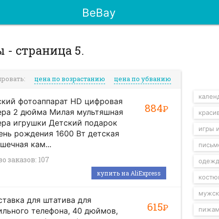
BeBay
 - страница 5.
ировать:
цена по возрастанию
цена по убванию
календ
ский фотоаппарат HD цифровая
884
Р
ера 2 дюйма Милая мультяшная
краси
ера игрушки Детский подарок
игры 
ень рождения 1600 Вт детская
шечная кам...
письм
о заказов: 107
одежд
купить на AliExpress
костю
мужск
тавка для штатива для
615
Р
пижам
льного телефона, 40 дюймов,