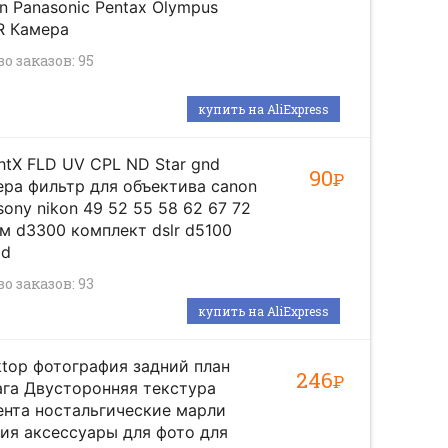
n Panasonic Pentax Olympus
R Камера
о заказов: 95
купить на AliExpress
htX FLD UV CPL ND Star gnd
90
Р
ра фильтр для объектива canon
sony nikon 49 52 55 58 62 67 72
м d3300 комплект dslr d5100
0d
о заказов: 93
купить на AliExpress
top фотография задний план
246
Р
га Двусторонняя текстура
нта ностальгические марли
ия аксессуары для фото для