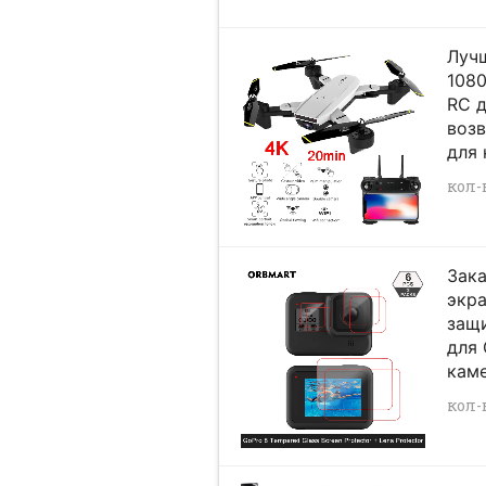
Луч
1080
RC 
возв
для 
кол-в
Зака
экра
защи
для 
кам
кол-в