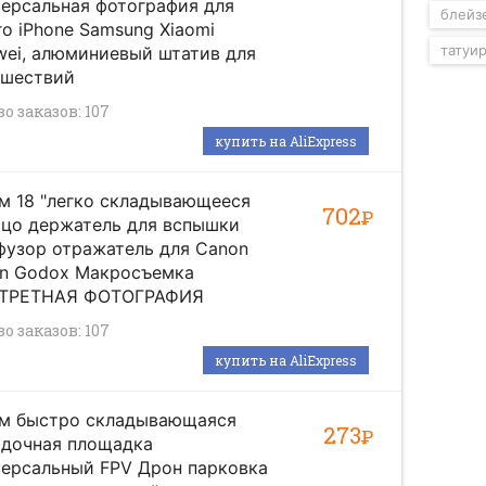
ерсальная фотография для
блейз
o iPhone Samsung Xiaomi
татуи
ei, алюминиевый штатив для
ешествий
о заказов: 107
купить на AliExpress
м 18 "легко складывающееся
702
Р
ьцо держатель для вспышки
фузор отражатель для Canon
on Godox Макросъемка
ТРЕТНАЯ ФОТОГРАФИЯ
о заказов: 107
купить на AliExpress
см быстро складывающаяся
273
Р
адочная площадка
версальный FPV Дрон парковка