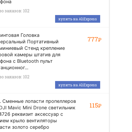
ефона
о заказов: 102
купить на AliExpress
винтовая Головка
777
Р
версальный Портативный
миниевый Стенд крепление
ровой камеры штатив для
фона с Bluetooth пульт
анционног...
о заказов: 102
купить на AliExpress
. Сменные лопасти пропеллеров
115
Р
DJI Mavic Mini Drone светильник
4726 реквизит аксессуар с
вием крыло вентиляторы
асти золото серебро