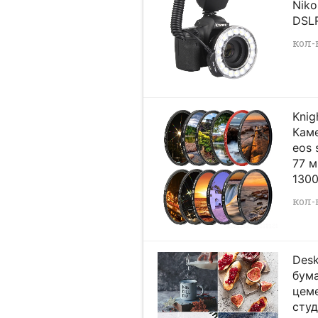
Niko
DSL
кол-в
Knig
Каме
eos 
77 м
130
кол-в
Desk
бума
цеме
студ