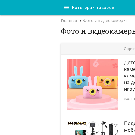
Категории товаров
Главная
Фото и видеокамеры
Фото и видеокамеры
Сорт
Дет
кам
кам
на д
игру
кол-в
Подс
моби