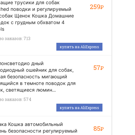
ащие трусики для собак
259
Р
hed поводки и регулируемый
 собак Щенок Кошка Домашние
док с грудным обхватом 4
ls
о заказов: 713
купить на AliExpress
лонсветодио дный
57
Р
одиодный ошейник для собак,
ная безопасность мигающий
ящийся в темноте поводок для
к, светящиеся люмин...
во заказов: 574
купить на AliExpress
ака Кошка автомобильный
85
Р
ень безопасности регулируемый