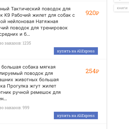
книги
ный Тактический поводок для
920
Р
к K9 Рабочий жилет для собак с
кой нейлоновая Натяжная
чий поводок для тренировок
средних и б...
о заказов: 1235
купить на AliExpress
. большая собака мягкая
254
Р
улируемый поводок для
ашних животных большая
ка Прогулка жгут жилет
отник ручной ремешок для
н...
о заказов: 999
купить на AliExpress