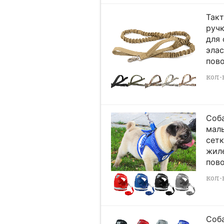
Такт
руч
для
элас
пово
кол-
Соба
малы
сет
жил
пово
кол-в
Соб