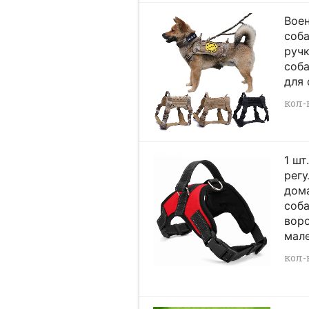
Воен
соба
руч
соба
для 
кол-в
1 шт
рег
дом
соба
вор
мале
кол-в