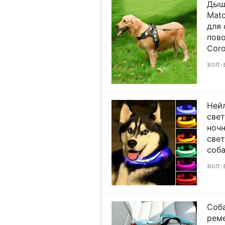
Дыш
Matc
для
пово
Coro
кол-в
Ней
свет
ноч
свет
соба
кол-
Соб
рем