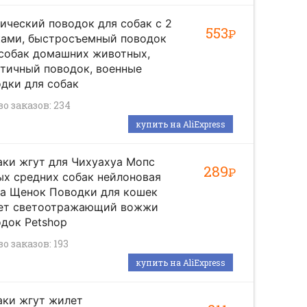
ический поводок для собак с 2
553
Р
ками, быстросъемный поводок
 собак домашних животных,
тичный поводок, военные
дки для собак
во заказов: 234
купить на AliExpress
ки жгут для Чихуахуа Мопс
289
Р
х средних собак нейлоновая
ка Щенок Поводки для кошек
ет светоотражающий вожжи
док Petshop
о заказов: 193
купить на AliExpress
аки жгут жилет