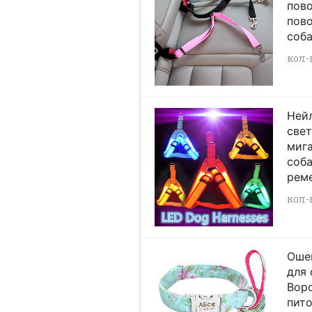
пов
пово
соба
кол-в
Нейл
све
миг
соб
реме
кол-в
Оше
для 
Вор
пит