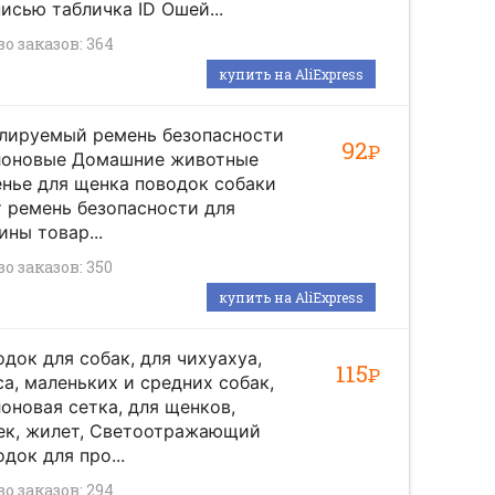
исью табличка ID Ошей...
во заказов: 364
купить на AliExpress
улируемый ремень безопасности
92
Р
лоновые Домашние животные
нье для щенка поводок собаки
 ремень безопасности для
ны товар...
о заказов: 350
купить на AliExpress
док для собак, для чихуахуа,
115
Р
а, маленьких и средних собак,
оновая сетка, для щенков,
ек, жилет, Светоотражающий
док для про...
во заказов: 294