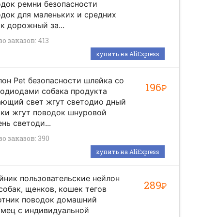
одок ремни безопасности
док для маленьких и средних
к дорожный за...
о заказов: 413
купить на AliExpress
он Pet безопасности шлейка со
196
Р
тодиодами собака продукта
ающий свет жгут светодио дный
аки жгут поводок шнуровой
нь светоди...
о заказов: 390
купить на AliExpress
йник пользовательские нейлон
289
Р
собак, щенков, кошек тегов
отник поводок домашний
омец с индивидуальной