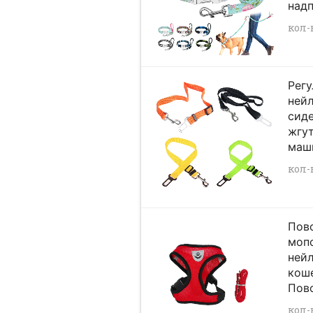
надп
кол-
Рег
ней
сиде
жгут
маши
кол-в
Пово
мопс
нейл
кош
Пово
кол-