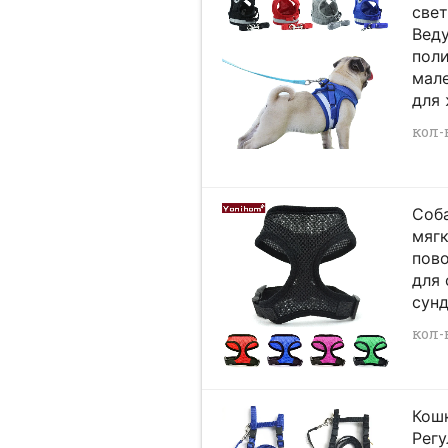
све
Вед
поли
мале
для 
кол-в
Соба
мяг
пово
для 
сунд
кол-в
Кошк
Рег