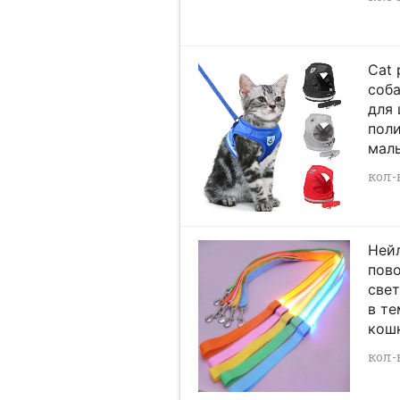
Cat 
соба
для 
поли
малы
кол-в
Ней
пово
све
в те
кошк
кол-