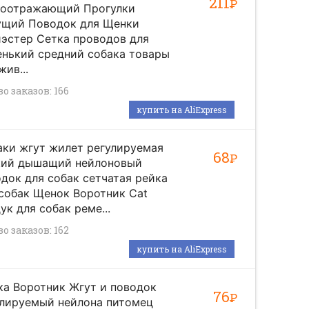
211
Р
тоотражающий Прогулки
ущий Поводок для Щенки
эстер Сетка проводов для
нький средний собака товары
жив...
о заказов: 166
купить на AliExpress
ки жгут жилет регулируемая
68
Р
кий дышащий нейлоновый
док для собак сетчатая рейка
собак Щенок Воротник Cat
ук для собак реме...
о заказов: 162
купить на AliExpress
а Воротник Жгут и поводок
76
Р
улируемый нейлона питомец