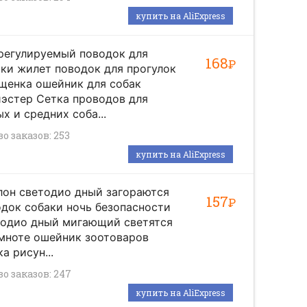
купить на AliExpress
регулируемый поводок для
168
Р
ки жилет поводок для прогулок
щенка ошейник для собак
эстер Сетка проводов для
х и средних соба...
о заказов: 253
купить на AliExpress
лон светодио дный загораются
157
Р
док собаки ночь безопасности
тодио дный мигающий светятся
мноте ошейник зоотоваров
а рисун...
во заказов: 247
купить на AliExpress