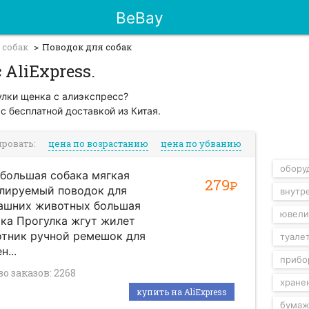
BeBay
 собак
Поводок для собак
 AliExpress.
улки щенка с алиэкспресс?
с бесплатной доставкой из Китая.
ировать:
цена по возрастанию
цена по убванию
обору
большая собака мягкая
279
Р
улируемый поводок для
внутр
ашних животных большая
ювели
ка Прогулка жгут жилет
отник ручной ремешок для
туале
н...
прибо
во заказов: 2268
хране
купить на AliExpress
бумаж