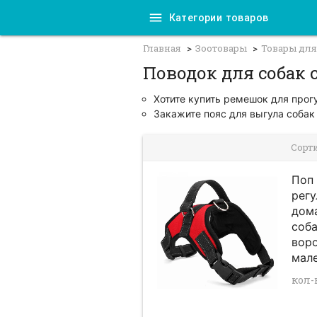
Категории товаров
Главная
Зоотовары
Товары для
Поводок для собак с
Хотите купить ремешок для прог
Закажите пояс для выгула собак 
Сорт
Поп 
рег
дом
соба
вор
мале
кол-