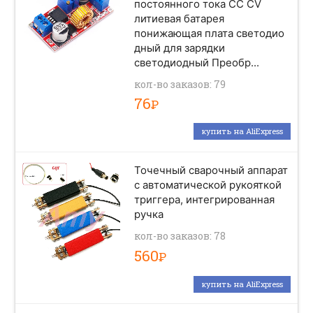
постоянного тока CC CV
литиевая батарея
понижающая плата светодио
дный для зарядки
светодиодный Преобр...
кол-во заказов: 79
76
Р
купить на AliExpress
Точечный сварочный аппарат
с автоматической рукояткой
триггера, интегрированная
ручка
кол-во заказов: 78
560
Р
купить на AliExpress