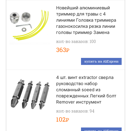
Новейший алюминиевый
триммер для травы с 4
линиями Головка триммера
газонокосилка резка линии
головы триммер Замена
кол-во заказов: 100
363
Р
купить на AliExpress
4 шт. винт extractor сверла
руководство набор
сломанный soeed из
поврежденных Легкий болт
Remover инструмент
кол-во заказов: 94
102
Р
купить на AliExpress