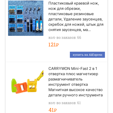
Пластиковый краевой нож,
нож для обрезки,
пластиковые резиновые
детали, Удаление заусенцев,
скребок для ножей, штык для
снятия заусенцев, ма...
кол-во заказов: 66
121
Р
купить на AliExpress
CARRYWON Mini-Fast 2 в 1
отвертка плюс магнетизер
размагничиватель
инструмент отвертка
Магнитная высокое качество
детали ручного инструмента
кол-во заказов: 61
41
Р