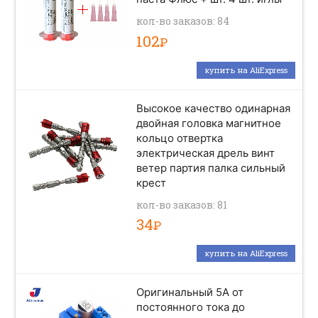
кол-во заказов: 84
102
Р
купить на AliExpress
Высокое качество одинарная
двойная головка магнитное
кольцо отвертка
электрическая дрель винт
ветер партия палка сильный
крест
кол-во заказов: 81
34
Р
купить на AliExpress
Оригинальный 5A от
постоянного тока до