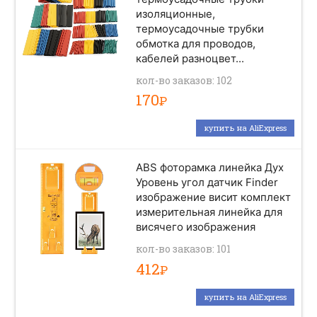
изоляционные,
термоусадочные трубки
обмотка для проводов,
кабелей разноцвет...
кол-во заказов: 102
170
Р
купить на AliExpress
ABS фоторамка линейка Дух
Уровень угол датчик Finder
изображение висит комплект
измерительная линейка для
висячего изображения
кол-во заказов: 101
412
Р
купить на AliExpress