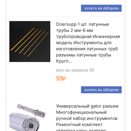
купить на AliExpress
Doersupp 1 шт. латунные
трубы 2 мм-6 мм
трубопроводная Инженерная
модель Инструменты для
изготовления латунных труб
разъемы латунные трубы
Кругл...
кол-во заказов: 58
59
Р
купить на AliExpress
Универсальный gator разъем
Многофункциональный
ручной набор инструментов
Ремонтный комплект
отвертка ключ адаптер