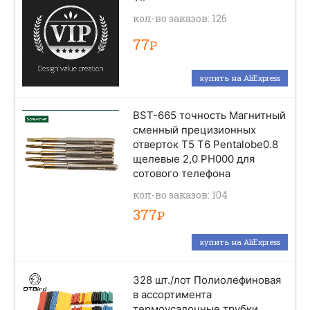
кол-во заказов: 126
77
Р
купить на AliExpress
BST-665 точность Магнитный
сменный прецизионных
отверток T5 T6 Pentalobe0.8
щелевые 2,0 PH000 для
сотового телефона
кол-во заказов: 104
377
Р
купить на AliExpress
328 шт./лот Полиолефиновая
в ассортимента
термоусадочные трубки