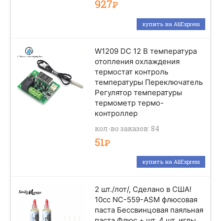
927
Р
купить на AliExpress
W1209 DC 12 В температура
отопления охлаждения
термостат контроль
температуры Переключатель
Регулятор температуры
термометр термо-
контроллер
кол-во заказов: 84
51
Р
купить на AliExpress
2 шт./лот/, Сделано в США!
10cc NC-559-ASM флюсовая
паста Бессвинцовая паяльная
паста Флюс + шт. 4 шт. иглы