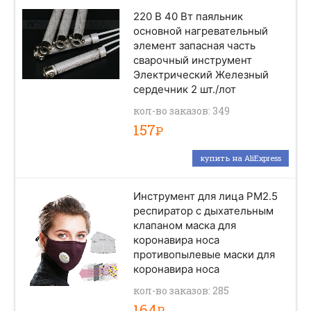
220 В 40 Вт паяльник
основной нагревательный
элемент запасная часть
сварочный инструмент
Электрический Железный
сердечник 2 шт./лот
кол-во заказов: 349
157
Р
купить на AliExpress
Инструмент для лица PM2.5
респиратор с дыхательным
клапаном маска для
коронавира носа
противопылевые маски для
коронавира носа
кол-во заказов: 285
164
Р