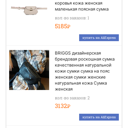
коровья кожа женская
маленькая поясная сумка
кол-во заказов: 1
5185
Р
купить на AliExpress
BRIGGS дизайнерская
брендовая роскошная сумка
качественная натуральной
кожи сумки сумка на пояс
женская сумки женские
натуральная кожа Сумка
женская
кол-во заказов: 2
3132
Р
купить на AliExpress