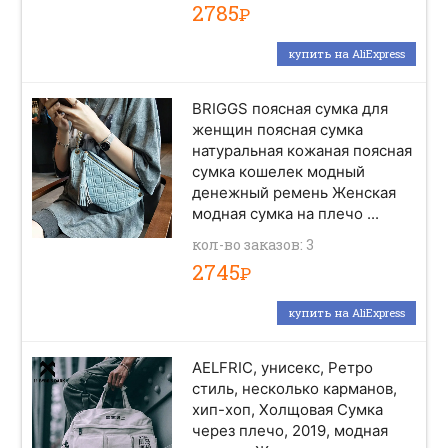
2785
Р
купить на AliExpress
BRIGGS поясная сумка для
женщин поясная сумка
натуральная кожаная поясная
сумка кошелек модный
денежный ремень Женская
модная сумка на плечо ...
кол-во заказов: 3
2745
Р
купить на AliExpress
AELFRIC, унисекс, Ретро
стиль, несколько карманов,
хип-хоп, Холщовая Сумка
через плечо, 2019, модная