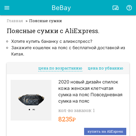
BeBay
Главная
Поясные сумки
Поясные сумки с AliExpress.
Хотите купить бананку с алиэкспресс?
Закажите кошелек на пояс с бесплатной доставкой из
Китая.
цена по возрастанию
цена по убванию
2020 новый дизайн спилок
кожа женская клетчатая
сумка на пояс Повседневная
сумка на пояс
кол-во заказов: 1
8235
Р
купить на AliExpress