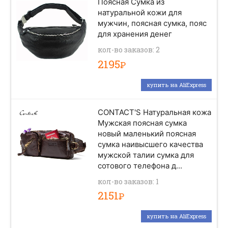
Поясная Сумка из
натуральной кожи для
мужчин, поясная сумка, пояс
для хранения денег
кол-во заказов: 2
2195
Р
купить на AliExpress
CONTACT'S Натуральная кожа
Мужская поясная сумка
новый маленький поясная
сумка наивысшего качества
мужской талии сумка для
сотового телефона д...
кол-во заказов: 1
2151
Р
купить на AliExpress