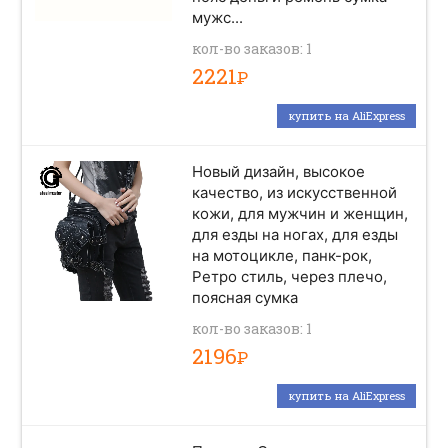
мужс...
кол-во заказов: 1
2221
Р
купить на AliExpress
Новый дизайн, высокое
качество, из искусственной
кожи, для мужчин и женщин,
для езды на ногах, для езды
на мотоцикле, панк-рок,
Ретро стиль, через плечо,
поясная сумка
кол-во заказов: 1
2196
Р
купить на AliExpress