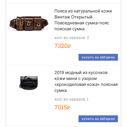
Пояса из натуральной кожи
Винтаж Открытый
Повседневная сумка-пояс
поясная сумка
кол-во заказов: 2
7320
Р
купить на AliExpress
2019 модный из кусочков
кожи мини с узором
«крокодиловая кожа» поясная
сумка
кол-во заказов: 1
7015
Р
купить на AliExpress