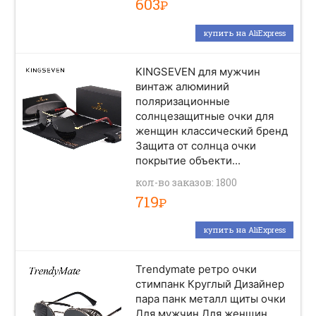
603
Р
купить на AliExpress
KINGSEVEN для мужчин
винтаж алюминий
поляризационные
солнцезащитные очки для
женщин классический бренд
Защита от солнца очки
покрытие объекти...
кол-во заказов: 1800
719
Р
купить на AliExpress
Trendymate ретро очки
стимпанк Круглый Дизайнер
пара панк металл щиты очки
Для мужчин Для женщин