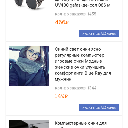
UV400 gafas-де-сол 086 м
кол-во заказов: 1455
466
Р
купить на AliExpress
Синий свет очки ясно
регулярные компьютер
игровые очки Модные
женские очки улучшить
комфорт анти Blue Ray для
мужчин
кол-во заказов: 1344
149
Р
купить на AliExpress
Компьютерные очки для