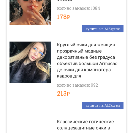
кол-во заказов: 1084
178
Р
купить на AliExpress
Круглый очки для женщин
прозрачный модные
декоративные без градуса
объектив большой Armacao
де очки для компьютера
кадров для
кол-во заказов: 992
213
Р
купить на AliExpress
Классические готические
солнцезащитные очки в