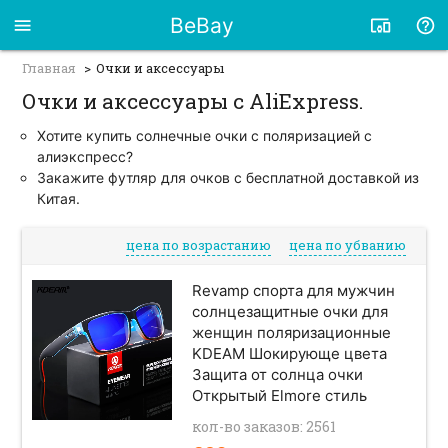
BeBay
Главная
Очки и аксессуары
Очки и аксессуары с AliExpress.
Хотите купить солнечные очки с поляризацией с
алиэкспресс?
Закажите футляр для очков с бесплатной доставкой из
Китая.
цена по возрастанию
цена по убванию
Revamp спорта для мужчин
солнцезащитные очки для
женщин поляризационные
KDEAM Шокирующе цвета
Защита от солнца очки
Открытый Elmore стиль
кол-во заказов: 2561