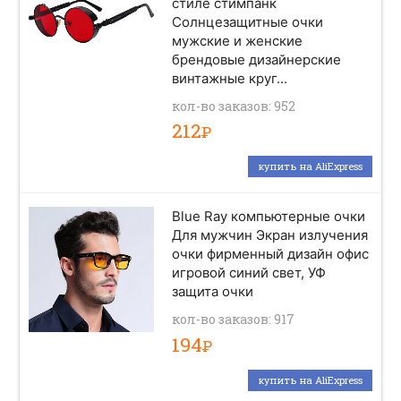
стиле стимпанк
Солнцезащитные очки
мужские и женские
брендовые дизайнерские
винтажные круг...
кол-во заказов: 952
212
Р
купить на AliExpress
Blue Ray компьютерные очки
Для мужчин Экран излучения
очки фирменный дизайн офис
игровой синий свет, УФ
защита очки
кол-во заказов: 917
194
Р
купить на AliExpress