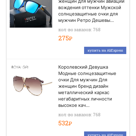
женщин для мужчин авиации
вождения оттенки Мужской
солнцезащитные очки для
мужчин Ретро Дешевы...
кол-во заказов: 768
275
Р
купить на AliExpress
Королевский Девушка
Модные солнцезащитные
очки Для мужчин Для
женщин бренд дизайн
металлический каркас
негабаритных личности
высокое кач...
кол-во заказов: 768
532
Р
купить на AliExpress