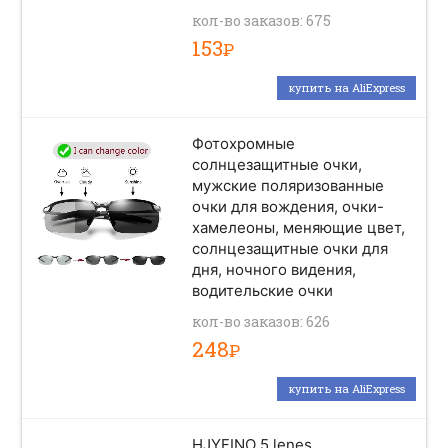
кол-во заказов: 675
153
Р
купить на AliExpress
Фотохромные
солнцезащитные очки,
мужские поляризованные
очки для вождения, очки-
хамелеоны, меняющие цвет,
солнцезащитные очки для
дня, ночного видения,
водительские очки
кол-во заказов: 626
248
Р
купить на AliExpress
HJYFINO 5 lenes