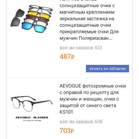
солнцезащитные очки с
магнитным креплением
зеркальная застежка на
солнцезащитные очки
прикрепляемые очки Для
мужчин Поляризован...
кол-во заказов: 613
487
Р
купить на AliExpress
AEVOGUE фотохромные очки
с оправой по рецепту для
мужчин и женщин, очки с
защитой от синего света
KS101
кол-во заказов: 608
703
Р