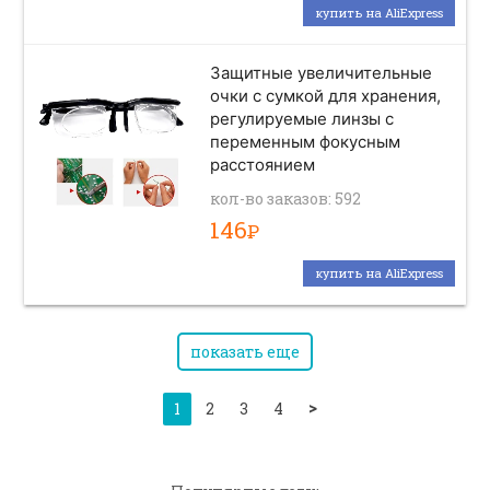
купить на AliExpress
Защитные увеличительные
очки с сумкой для хранения,
регулируемые линзы с
переменным фокусным
расстоянием
кол-во заказов: 592
146
Р
купить на AliExpress
показать еще
>
1
2
3
4