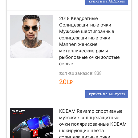
купить на AliExpress
2018 Квадратные
Солнцезащитные очки
Мужские шестигранные
солнцезащитные очки
Mannen женские
металлические рамы
рыболовные очки золотые
серые ...
кол-во заказов: 838
201
Р
купить на AliExpress
KDEAM Revamp спортивные
мужские солнцезащитные
очки поляризованные KDEAM
шокирующие цвета
солнцезащитные очки