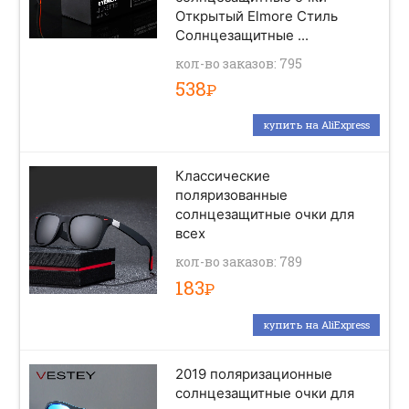
Открытый Elmore Стиль
Солнцезащитные ...
кол-во заказов: 795
538
Р
купить на AliExpress
Классические
поляризованные
солнцезащитные очки для
всех
кол-во заказов: 789
183
Р
купить на AliExpress
2019 поляризационные
солнцезащитные очки для