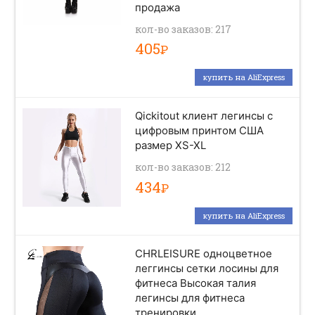
продажа
кол-во заказов: 217
405
Р
купить на AliExpress
Qickitout клиент легинсы с
цифровым принтом США
размер XS-XL
кол-во заказов: 212
434
Р
купить на AliExpress
CHRLEISURE одноцветное
леггинсы сетки лосины для
фитнеса Высокая талия
легинсы для фитнеса
тренировки