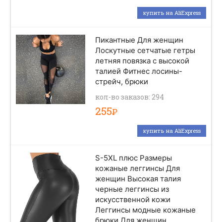
купить на AliExpress
Пикантные Для женщин
Лоскутные сетчатые гетры
летняя повязка с высокой
талией Фитнес лосины-
стрейч, брюки
кол-во заказов: 294
255
Р
купить на AliExpress
S-5XL плюс Размеры
кожаные леггинсы Для
женщин Высокая талия
черные леггинсы из
искусственной кожи
Леггинсы модные кожаные
брюки Для женщин