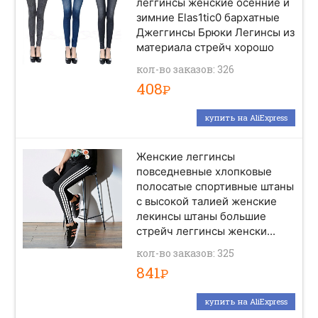
леггинсы женские осенние и
зимние Elas1tic0 бархатные
Джеггинсы Брюки Легинсы из
материала стрейч хорошо
кол-во заказов: 326
408
Р
купить на AliExpress
Женские леггинсы
повседневные хлопковые
полосатые спортивные штаны
с высокой талией женские
лекинсы штаны большие
стрейч леггинсы женски...
кол-во заказов: 325
841
Р
купить на AliExpress