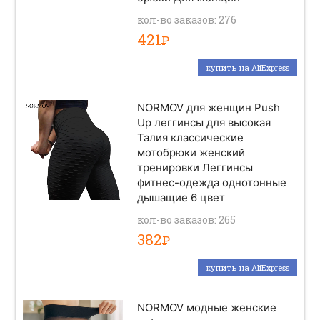
кол-во заказов: 276
421
Р
купить на AliExpress
NORMOV для женщин Push
Up леггинсы для высокая
Талия классические
мотобрюки женский
тренировки Леггинсы
фитнес-одежда однотонные
дышащие 6 цвет
кол-во заказов: 265
382
Р
купить на AliExpress
NORMOV модные женские