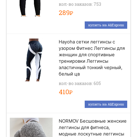
кол-во заказов: 753
289
Р
купить на AliExpress
Hayoha сетки леггинсы с
узором Фитнес Леггинсы для
женщин для спортивные
тренировки Леггинсы
эластичный тонкий черный,
белый цв
кол-во заказов: 605
410
Р
купить на AliExpress
NORMOV Бесшовные женские
леггинсы для фитнеса,
модные лоскутные леггинсы