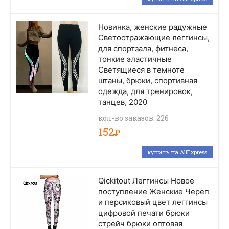
Новинка, женские радужные
Светоотражающие леггинсы,
для спортзала, фитнеса,
тонкие эластичные
Светящиеся в темноте
штаны, брюки, спортивная
одежда, для тренировок,
танцев, 2020
кол-во заказов: 226
152
Р
купить на AliExpress
Qickitout Леггинсы Новое
поступление Женские Череп
и персиковый цвет леггинсы
цифровой печати брюки
стрейч брюки оптовая