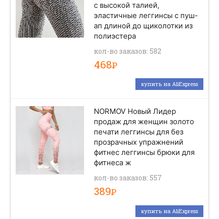
с высокой талией,
эластичные леггинсы с пуш-
ап длиной до щиколотки из
полиэстера
кол-во заказов: 582
468
Р
купить на AliExpress
NORMOV Новый Лидер
продаж для женщин золото
печати леггинсы для без
прозрачных упражнений
фитнес леггинсы брюки для
фитнеса ж
кол-во заказов: 557
389
Р
купить на AliExpress