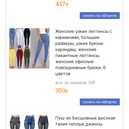
457
Р
купить на AliExpress
Женские узкие леггинсы с
карманами, большие
размеры, узкие брюки-
карандаш, женские
пикантные леггинсы,
женские офисные
повседневные брюки, 6
цветов
кол-во заказов: 398
350
Р
купить на AliExpress
Пуш-ап Бесшовные высокая
талия теплые джинсы