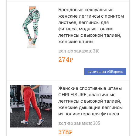
Брендовые сексуальные
женские леггинсы с принтом
листьев, леггинсы для
фитнеса, модные тонкие
леггинсы с высокой талией,
женские штаны
кол-во заказов: 318
274
Р
купить на AliExpress
Женские спортивные штаны
CHRLEISURE, эластичные
леггинсы с высокой талией,
женские дышащие леггинсы
из полиэстера для фитнеса
кол-во заказов: 305
378
Р