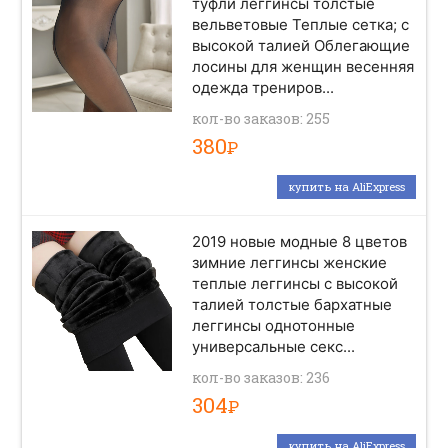
туфли леггинсы толстые
вельветовые Теплые сетка; с
высокой талией Облегающие
лосины для женщин весенняя
одежда трениров...
кол-во заказов: 255
380
Р
купить на AliExpress
2019 новые модные 8 цветов
зимние леггинсы женские
теплые леггинсы с высокой
талией толстые бархатные
леггинсы однотонные
универсальные секс...
кол-во заказов: 236
304
Р
купить на AliExpress