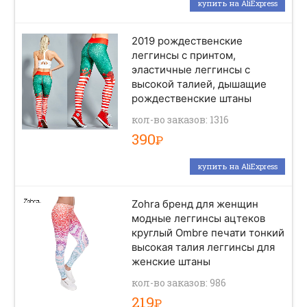
купить на AliExpress
2019 рождественские
леггинсы с принтом,
эластичные леггинсы с
высокой талией, дышащие
рождественские штаны
кол-во заказов: 1316
390
Р
купить на AliExpress
Zohra бренд для женщин
модные леггинсы ацтеков
круглый Ombre печати тонкий
высокая талия леггинсы для
женские штаны
кол-во заказов: 986
219
Р