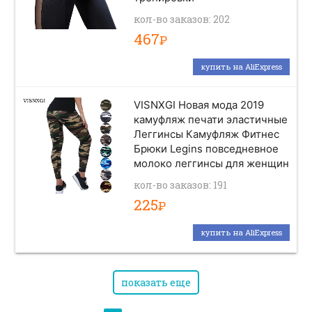
кол-во заказов: 202
467
Р
купить на AliExpress
VISNXGI Новая мода 2019
камуфляж печати эластичные
Леггинсы Камуфляж Фитнес
Брюки Legins повседневное
молоко леггинсы для женщин
кол-во заказов: 191
225
Р
купить на AliExpress
показать еще