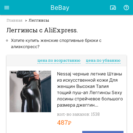
BeBay
Главная
Леггинсы
Леггинсы с AliExpress.
Хотите купить женские спортивные брюки с
алиэкспресс?
цена по возрастанию
цена по убванию
Nessaj черные летние Штаны
из искусственной кожи Для
женщин Высокая Талия
тощий пуш-ап Леггинсы Sexy
лосины стрейчевое большого
размера джеггин...
кол-во заказов: 1538
487
Р